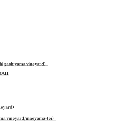
higashiyama vineyard）
our
ineyard）
a vineyard/maeyama-tei）