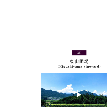
3D
東山圃場
（Higashiyama-vineyard）