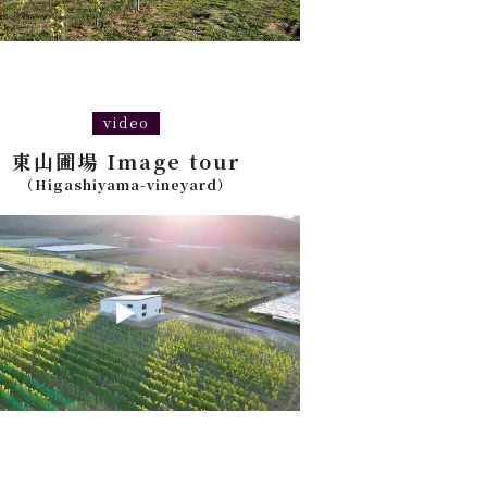
video
東山圃場 Image tour
（Higashiyama-vineyard）