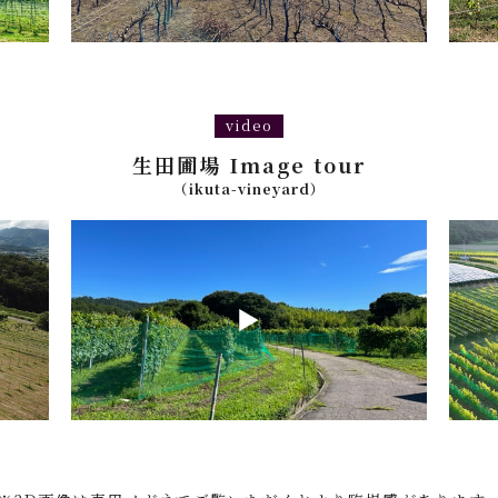
video
生田圃場 Image tour
（ikuta-vineyard）