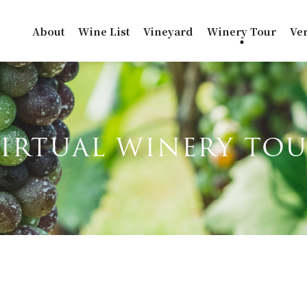
About
Wine List
Vineyard
Winery Tour
Ve
IRTUAL WINERY TO