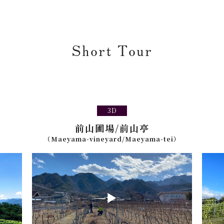
Short Tour
3D
前山圃場/前山亭
（Maeyama-vineyard/Maeyama-tei）