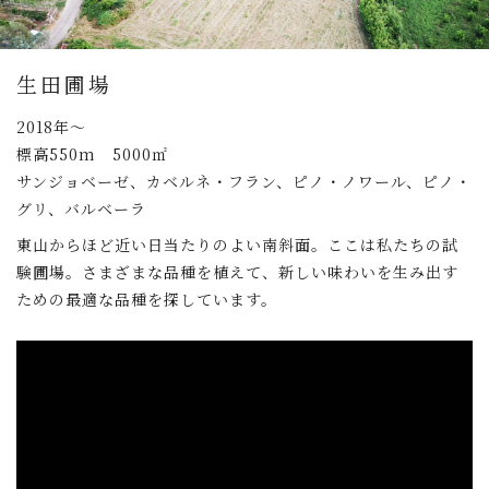
生田圃場
2018年～
標高550m 5000㎡
サンジョベーゼ、カベルネ・フラン、ピノ・ノワール、ピノ・
グリ、バルベーラ
東山からほど近い日当たりのよい南斜面。ここは私たちの試
験圃場。さまざまな品種を植えて、新しい味わいを生み出す
ための最適な品種を探しています。