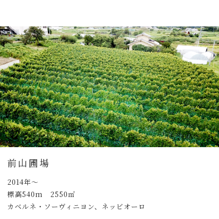
前山圃場
2014年～
標高540m 2550㎡
カベルネ・ソーヴィニヨン、ネッビオーロ