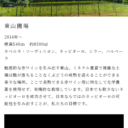
東山圃場
2014年～
標高540m 約8500㎡
カベルネ・ソーヴィニヨン、ネッビオーロ、シラー、バルベー
ラ
魅惑的な赤ワインを生み出す東山。ミネラル豊富で複雑な土
壌は酸が落ちることなくぶどうの成熟を迎えることができる
希少な場所。ここで長熟できる赤ワイン用に特化して化学農
薬を使用せず、有機的な栽培しています。日本でも数少ないネ
ッビオーロを成功させて、日本ならではのネッビオーロの可
能性を生み出すことが、私たちの目標です。